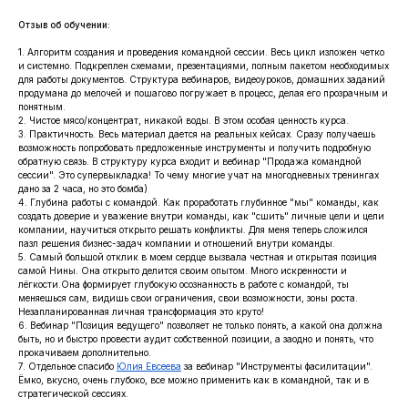
Отзыв об обучении:
1. Алгоритм создания и проведения командной сессии. Весь цикл изложен четко
и системно. Подкреплен схемами, презентациями, полным пакетом необходимых
для работы документов. Структура вебинаров, видеоуроков, домашних заданий
продумана до мелочей и пошагово погружает в процесс, делая его прозрачным и
понятным.
2. Чистое мясо/концентрат, никакой воды. В этом особая ценность курса.
3. Практичность. Весь материал дается на реальных кейсах. Сразу получаешь
возможность попробовать предложенные инструменты и получить подробную
обратную связь. В структуру курса входит и вебинар "Продажа командной
сессии". Это супервыкладка! То чему многие учат на многодневных тренингах
дано за 2 часа, но это бомба)
4. Глубина работы с командой. Как проработать глубинное "мы" команды, как
создать доверие и уважение внутри команды, как "сшить" личные цели и цели
компании, научиться открыто решать конфликты. Для меня теперь сложился
пазл решения бизнес-задач компании и отношений внутри команды.
5. Самый большой отклик в моем сердце вызвала честная и открытая позиция
самой Нины. Она открыто делится своим опытом. Много искренности и
лёгкости.Она формирует глубокую осознанность в работе с командой, ты
меняешься сам, видишь свои ограничения, свои возможности, зоны роста.
Незапланированная личная трансформация это круто!
6. Вебинар "Позиция ведущего" позволяет не только понять, а какой она должна
быть, но и быстро провести аудит собственной позиции, а заодно и понять, что
прокачиваем дополнительно.
7. Отдельное спасибо
Юлия Евсеева
за вебинар "Инструменты фасилитации".
Ёмко, вкусно, очень глубоко, все можно применить как в командной, так и в
стратегической сессиях.