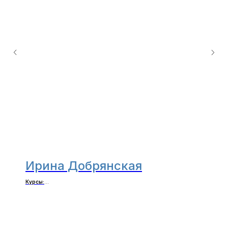
Ирина Добрянская
Курсы:
Командные сессии от «А» до «Я»
Курс Нины Тарасовой «Командная сессия от А до Я» помог в самом
главном — структурировать мысли, сформировать сценарий,
подготовиться морально и инструментально к сложным моментам,
которые могут произойти...