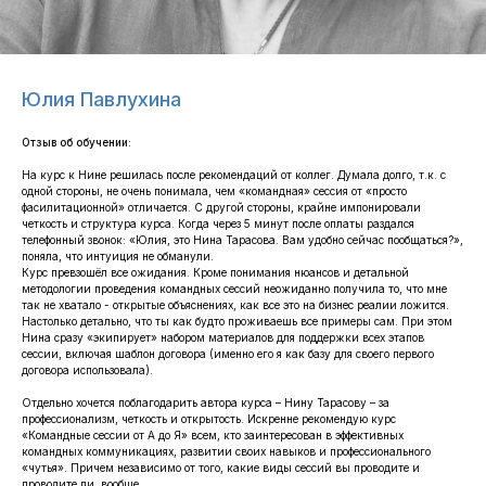
Юлия Павлухина
Отзыв об обучении:
На курс к Нине решилась после рекомендаций от коллег. Думала долго, т.к. с
одной стороны, не очень понимала, чем «командная» сессия от «просто
фасилитационной» отличается. С другой стороны, крайне импонировали
четкость и структура курса. Когда через 5 минут после оплаты раздался
телефонный звонок: «Юлия, это Нина Тарасова. Вам удобно сейчас пообщаться?»,
поняла, что интуиция не обманули.
Курс превзошёл все ожидания. Кроме понимания нюансов и детальной
методологии проведения командных сессий неожиданно получила то, что мне
так не хватало - открытые объяснениях, как все это на бизнес реалии ложится.
Настолько детально, что ты как будто проживаешь все примеры сам. При этом
Нина сразу «экипирует» набором материалов для поддержки всех этапов
сессии, включая шаблон договора (именно его я как базу для своего первого
договора использовала).
Отдельно хочется поблагодарить автора курса – Нину Тарасову – за
профессионализм, четкость и открытость. Искренне рекомендую курс
«Командные сессии от А до Я» всем, кто заинтересован в эффективных
командных коммуникациях, развитии своих навыков и профессионального
«чутья». Причем независимо от того, какие виды сессий вы проводите и
проводите ли, вообще.