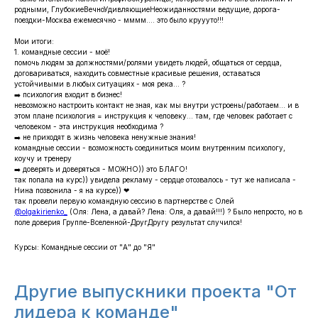
родными, ГлубокиеВечноУдивляющиеНеожиданностями ведущие, дорога-
поездки-Москва ежемесячно - мммм.... это было круууто!!!
Мои итоги:
1. командные сессии - моё!
помочь людям за должностями/ролями увидеть людей, общаться от сердца,
договариваться, находить совместные красивые решения, оставаться
устойчивыми в любых ситуациях - моя река... ?
➡️ психология входит в бизнес!
невозможно настроить контакт не зная, как мы внутри устроены/работаем... и в
этом плане психология = инструкция к человеку... там, где человек работает с
человеком - эта инструкция необходима ?
➡️ не приходят в жизнь человека ненужные знания!
командные сессии - возможность соединиться моим внутренним психологу,
коучу и тренеру
➡️ доверять и доверяться - МОЖНО)) это БЛАГО!
так попала на курс)) увидела рекламу - сердце отозвалось - тут же написала -
Нина позвонила - я на курсе)) ❤
так провели первую командную сессию в партнерстве с Олей
@olgakirienko_
(Оля: Лена, а давай? Лена: Оля, а давай!!!) ? Было непросто, но в
поле доверия Группе-Вселенной-ДругДругу результат случился!
Курсы: ​Командные сессии от "А" до "Я"
Другие выпускники проекта "От
лидера к команде"