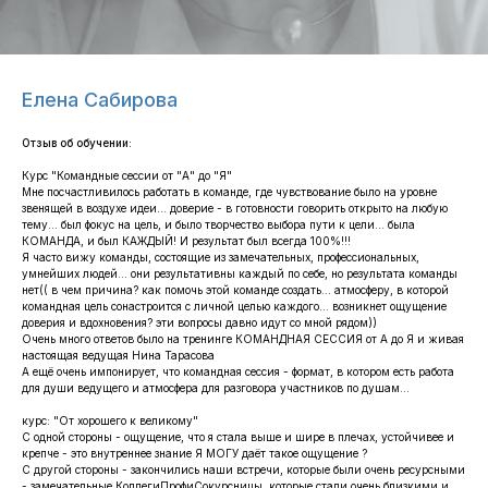
Елена Сабирова
Отзыв об обучении:
Курс "Командные сессии от "А" до "Я"
Мне посчастливилось работать в команде, где чувствование было на уровне
звенящей в воздухе идеи... доверие - в готовности говорить открыто на любую
тему... был фокус на цель, и было творчество выбора пути к цели... была
КОМАНДА, и был КАЖДЫЙ! И результат был всегда 100%!!!
Я часто вижу команды, состоящие из замечательных, профессиональных,
умнейших людей... они результативны каждый по себе, но результата команды
нет(( в чем причина? как помочь этой команде создать… атмосферу, в которой
командная цель сонастроится с личной целью каждого... возникнет ощущение
доверия и вдохновения? эти вопросы давно идут со мной рядом))
Очень много ответов было на тренинге КОМАНДНАЯ СЕССИЯ от А до Я и живая
настоящая ведущая Нина Тарасова
А ещё очень импонирует, что командная сессия - формат, в котором есть работа
для души ведущего и атмосфера для разговора участников по душам...
курс: "От хорошего к великому"
С одной стороны - ощущение, что я стала выше и шире в плечах, устойчивее и
крепче - это внутреннее знание Я МОГУ даёт такое ощущение ?
С другой стороны - закончились наши встречи, которые были очень ресурсными
- замечательные КоллегиПрофиСокурсницы, которые стали очень близкими и