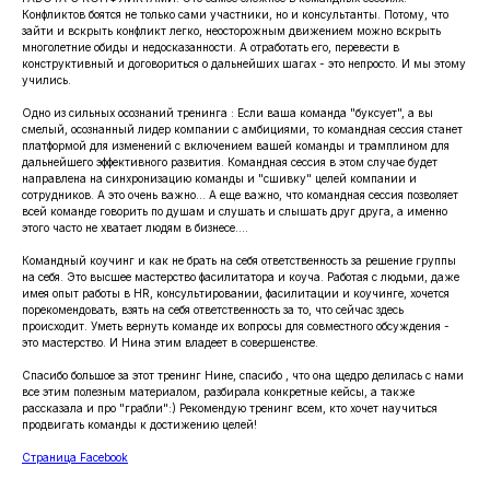
Конфликтов боятся не только сами участники, но и консультанты. Потому, что
зайти и вскрыть конфликт легко, неосторожным движением можно вскрыть
многолетние обиды и недосказанности. А отработать его, перевести в
конструктивный и договориться о дальнейших шагах - это непросто. И мы этому
учились.
Одно из сильных осознаний тренинга : Если ваша команда "буксует", а вы
смелый, осознанный лидер компании с амбициями, то командная сессия станет
платформой для изменений с включением вашей команды и трамплином для
дальнейшего эффективного развития. Командная сессия в этом случае будет
направлена на синхронизацию команды и "сшивку" целей компании и
сотрудников. А это очень важно... А еще важно, что командная сессия позволяет
всей команде говорить по душам и слушать и слышать друг друга, а именно
этого часто не хватает людям в бизнесе....
Командный коучинг и как не брать на себя ответственность за решение группы
на себя. Это высшее мастерство фасилитатора и коуча. Работая с людьми, даже
имея опыт работы в HR, консультировании, фасилитации и коучинге, хочется
порекомендовать, взять на себя ответственность за то, что сейчас здесь
происходит. Уметь вернуть команде их вопросы для совместного обсуждения -
это мастерство. И Нина этим владеет в совершенстве.
Спасибо большое за этот тренинг Нине, спасибо , что она щедро делилась с нами
все этим полезным материалом, разбирала конкретные кейсы, а также
рассказала и про "грабли":) Рекомендую тренинг всем, кто хочет научиться
продвигать команды к достижению целей!
Страница Facebook